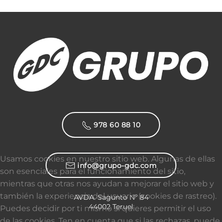
978 60 88 10
Usamos cookies en nuestro sitio web. Algunas de ellas
info@grupo-gdc.com
son esenciales para el funcionamiento del sitio,
mientras que otras nos ayudan a mejorar el sitio web y
también la experiencia del usuario (cookies de rastreo).
AVDA. Sagunto Nº 84
44002 Teruel
Puedes decidir por ti mismo si quieres permitir el uso
de las cookies. Ten en cuenta que si las rechazas, puede