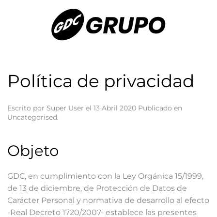
Política de privacidad
Escrito por Super User el
13 Abril 2020
Publicado en
Uncategorised
.
Objeto
GDC, en cumplimiento con la Ley Orgánica 15/1999,
de 13 de diciembre, de Protección de Datos de
Carácter Personal y normativa de desarrollo al efecto
-Real Decreto 1720/2007- establece las presentes